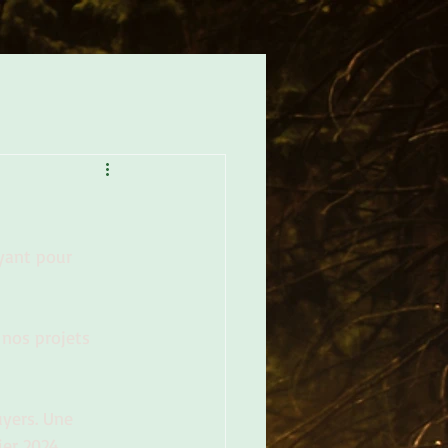
ayant pour 
 nos projets 
yers. Une 
er 2024. 