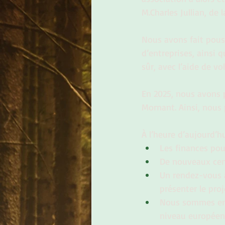
M.Charles Jullian, de 
Nous avons fait pouss
d’entreprises, ainsi q
sûr, avec l’aide de vo
En 2025, nous avons 
Mornant. Ainsi, nous 
À l’heure d’aujourd’h
Les finances pou
De nouveaux cent
Un rendez-vous a
présenter le pro
Nous sommes en 
niveau européen