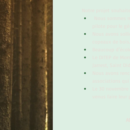
Notre projet souhaite
 Nous sommes ma
pilote pour le gé
Nous avons solli
copeaux de bois..
Beaucoup d'école
Le DITEP de Morn
Jarrest, Saint Di
Nous avons renc
associations qui
Le 30 novembre 3
venus faire leur 
 A