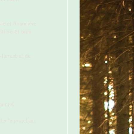
le et financière 
tière. Et bien 
Jarrest et de 
ur lui 
.
r le projet au 