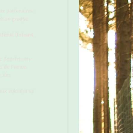
aux partenaires:
éé un groupe 
ériel (tuteurs, 
de Soucieu-en-
es de France.
 des 
ux volontaires 