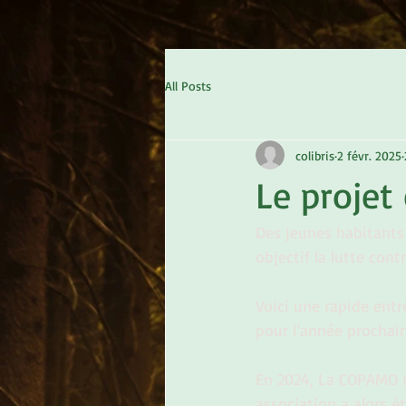
All Posts
colibris
2 févr. 2025
Le projet 
Des jeunes habitants 
objectif la lutte con
Voici une rapide entr
pour l’année prochain
En 2024, La COPAMO n
association a alors é