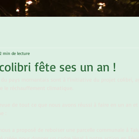
2 min de lecture
colibri fête ses un an !
du pays mornantais sont à l’initiative du projet colibri, 
tre le réchauffement climatique.
evue de tout ce que nous avons réussi à faire en un an et
e : 
ous a proposé de reboiser une parcelle communale à Talu
té créée pour donner un cadre légal à notre action en Févri