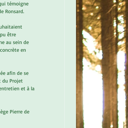
 qui témoigne 
 de Ronsard.
uhaitaient 
pu être 
ne au sein de 
 concrète en 
ée afin de se 
t du Projet 
entretien et à la 
lège Pierre de 