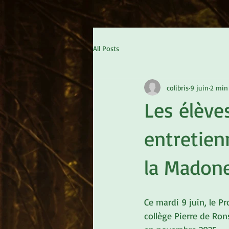
All Posts
colibris
9 juin
2 min 
Les élève
entretien
la Madon
Ce mardi 9 juin, le Pr
collège Pierre de Ron