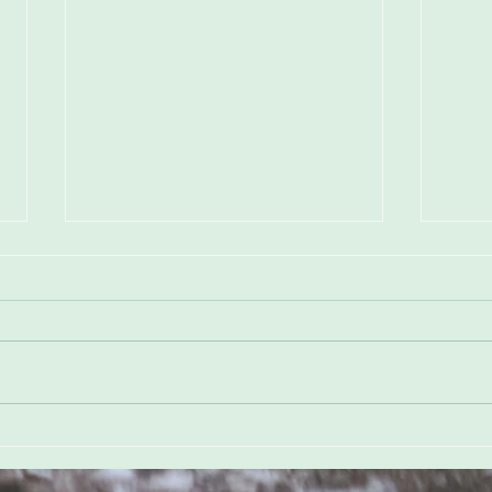
Faire naître un arbre : le bilan
Collè
des plantations réalisées dans
Loire
les écoles
mobi